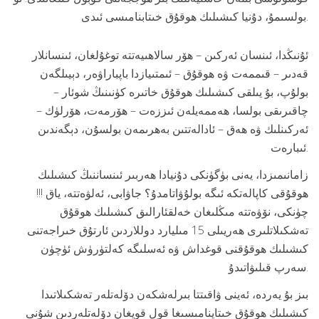
بولسىمۇ، دۇنيا كىشىلىك ھوقۇق خىتابنامىسى ئىدى.
ئۇنىڭدا، ئىنسان ئەركىن – ھۆر سالاھىيەتتە توغۇلغان، ئىنسانلار
قەدىر – قىممەت ۋە ھوقۇق – ئىمتىيازدا باپباراۋەر، دېيىلگەن
بولۇپ، بۇ يىلقى كىشىلىك ھوقۇق خاتىرە كۈنىنىڭ شوئار –
چاقىرىقى بولسا، ھەممەيلەن ئىززەت – ھۆرمەت، ھۆرلۈك –
ئەركىنلىك ۋە ھەق – ئادالەتتىن بەھرىمەن بولسۇن، دېگەندىن
ئىبارەت.
زامانىمىزدا، يەنى بۈگۈنكى دۇنيادا ھەربىر ئىنساننىڭ كىشىلىك
ھوقۇقى كاپالەتكە ئىگە بولۇۋاتامدۇ؟ جاۋابى، ئەلۋەتتە، ياق !!!
چۈنكى، نۆۋەتتە مىڭلىغان خەلقئارالىق كىشىلىك ھوقۇق
تەشكىلاتلىرى ھەريىلى 15 مىليارد دوللاردىن ئارتۇق خىراجەتنى
كىشىلىك ھوقۇقنى قوغداش ۋە ئەسلىگە كەلتۈرۈش ئۈچۈن
سەرپ قىلىۋاتىدۇ.
بىز بۇ يەردە، ئەينى ۋاقىتتا بىرلەشكەن دۆلەتلەر تەشكىلاتىدا
كىشىلىك ھوقۇق خىتاپنامىسىغا قول قويغان دۆلەتلەردىن شۇنى