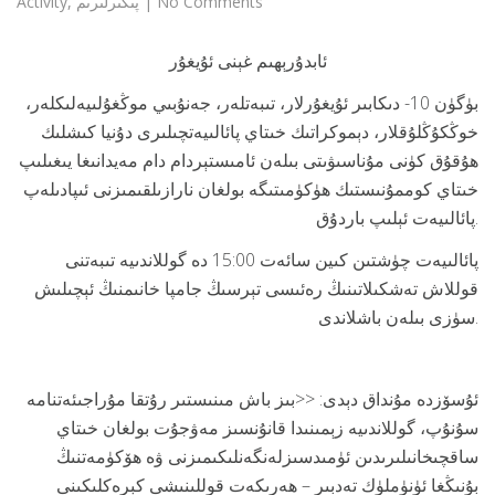
No Comments
|
پىكىرلىرىم
,
Activity
ئابدۇرېھىم غېنى ئۇيغۇر
بۈگۈن 10- دىكابىر ئۇيغۇرلار، تىبەتلەر، جەنۇبىي موڭغۇلىيەلىكلەر،
خوڭكۇڭلۇقلار، دېموكراتىك خىتاي پائالىيەتچىلىرى دۇنيا كىشلىك
ھۇقۇق كۈنى مۇناسىۋىتى بىلەن ئامىستېردام دام مەيدانىغا يىغىلىپ
خىتاي كوممۇنىستىك ھۈكۈمىتىگە بولغان نارازىلقىمىزنى ئىپادىلەپ
پائالىيەت ئېلىپ باردۇق.
پائالىيەت چۈشتىن كىين سائەت 15:00 دە گوللاندىيە تىبەتنى
قوللاش تەشكىلاتىنىڭ رەئىسى تېرسىڭ جامپا خانىمنىڭ ئېچىلىش
سۈزى بىلەن باشلاندى.
ئۇسۆزدە مۇنداق دېدى: <<بىز باش مىنىستىر رۇتقا مۇراجىئەتنامە
سۇنۇپ، گوللاندىيە زېمىنىدا قانۇنسىز مەۋجۇت بولغان خىتاي
ساقچىخانىلىرىدىن ئۈمىدسىزلەنگەنلىكىمىزنى ۋە ھۆكۈمەتنىڭ
بۇنىڭغا ئۈنۈملۈك تەدبىر – ھەرىكەت قوللىنىشى كېرەكلىكىنى